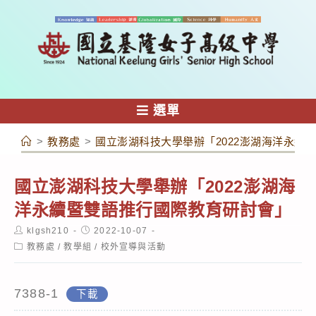
跳
轉
至
主
要
內
選單
容
>
教務處
>
國立澎湖科技大學舉辦「2022澎湖海洋永續
國立澎湖科技大學舉辦「2022澎湖海
洋永續暨雙語推行國際教育研討會」
Post
Post
klgsh210
2022-10-07
author:
published:
Post
教務處
/
教學組
/
校外宣導與活動
category:
7388-1
下載