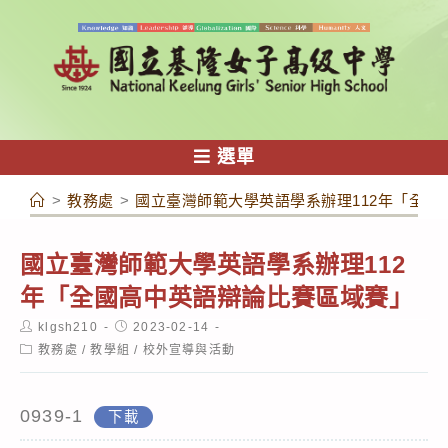
跳
轉
至
主
要
內
選單
容
>
教務處
>
國立臺灣師範大學英語學系辦理112年「全國
國立臺灣師範大學英語學系辦理112
年「全國高中英語辯論比賽區域賽」
Post
Post
klgsh210
2023-02-14
author:
published:
Post
教務處
/
教學組
/
校外宣導與活動
category:
0939-1
下載