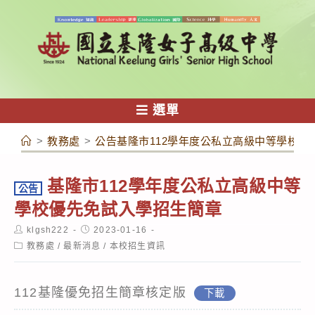
跳
轉
至
主
要
內
選單
容
>
教務處
>
公告基隆市112學年度公私立高級中等學校優
基隆市112學年度公私立高級中等
公告
學校優先免試入學招生簡章
Post
Post
klgsh222
2023-01-16
author:
published:
Post
教務處
/
最新消息
/
本校招生資訊
category:
112基隆優免招生簡章核定版
下載