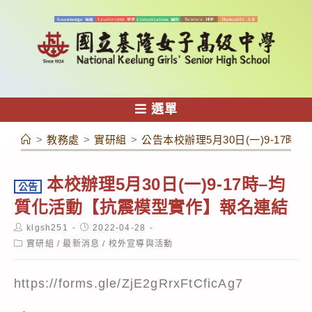
跳
轉
至
主
要
內
選單
容
>
教務處
>
實研組
>
公告本校辦理5月30日(一)9-17
本校辦理5月30日(一)9-17時–均
公告
質化活動【抗震模型實作】報名連結
Post
Post
klgsh251
2022-04-28
author:
published:
Post
實研組
/
最新消息
/
校外宣導與活動
category:
https://forms.gle/ZjE2gRrxFtCficAg7