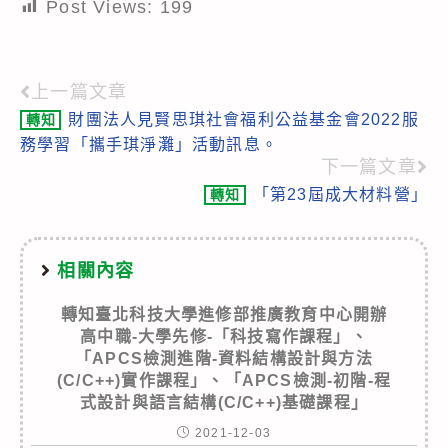
Post Views:
199
上一篇文章
Read
財團法人見賢思琪社會福利公益基金會2022服
轉知
more
務學習「攜手琪淨灘」活動訊息。
articles
下一篇文章
「第23屆成大材料營」
轉知
相關內容
轉知臺北科技大學進修部推廣教育中心開辦
高中職-大學先修-「科技寫作課程」、
「APCS檢測進階-資料結構設計與方法
(C/C++)實作課程」、「APCS檢測-初階-程
式設計與語言結構(C/C++)基礎課程」
2021-12-03