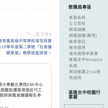
教職員專區
差勤系統
公文簽核
網路請購
下一篇文章
網路請購(備用)
教育署高級中等學校探究與實
維修登記
110學年度第二學期「社會議
場地借用
題策展」教師增能研習。
場地借用申請單
基隆女中Newplus
系統
網站維護之css使
用說明
大學觀光學院EMI中心
英語聽說讀寫增強技巧工
基隆女中校園行
教師與職員踴躍報名參
事曆
。
08-01