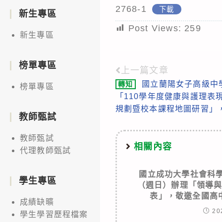
2768-1
下載
新生專區
Post Views:
259
新生專區
榜單專區
上一篇文章
Read
國立蘭陽女子高級中
轉知
榜單專區
more
「110學年度健康與護理表
articles
規劃暨校本課程地圖研習」
教師甄試
教師甄試
相關內容
代理教師甄試
國立成功大學社會科學
學生專區
（週日）辦理「領導
表」，敬邀全國高
成績缺曠
20
學生學習歷程檔案