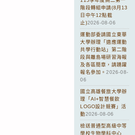
115學年度高二第一
階段轉組申請(8月13
日中午12點截
止)
2026-08-06
運動部委請國立東華
大學辦理「適應運動
共學行動站」第二階
段與離島場研習海報
及各區簡章，請踴躍
報名參加。
2026-08-
06
國立高雄餐旅大學辦
理「AI+智慧餐飲
LOGO設計競賽」活
動
2026-08-06
檢送普通型高級中等
學校生物學科中心