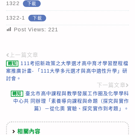
1322
下載
1322-1
下載
Post Views:
221
上一篇文章
Read
111考招新政策之大學選才高中育才學習歷程檔
轉知
more
案推廣計畫- 「111大學多元選才與高中適性升學」研
articles
討會。
下一篇文章
臺北市高中課程與教學發展工作圈及化學學科
轉知
中心共 同辦理「素養導向課程與命題（探究與實作
篇）－從化奧 實驗、探究實作到考題」。
相關內容