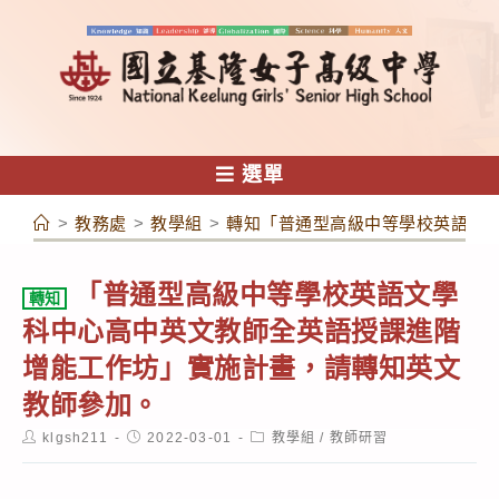
跳
轉
至
主
要
內
選單
容
>
教務處
>
教學組
>
轉知「普通型高級中等學校英語文
「普通型高級中等學校英語文學
轉知
科中心高中英文教師全英語授課進階
增能工作坊」實施計畫，請轉知英文
教師參加。
Post
Post
Post
klgsh211
2022-03-01
教學組
/
教師研習
author:
published:
category: