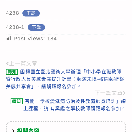
4288
下載
4288-1
下載
Post Views:
184
上一篇文章
Read
函轉國立臺北藝術大學辦理「中小學在職教師
轉知
more
暨行政人員美感素養提升計畫：藝遊未境-校園藝術祭
articles
美感共享會」，請踴躍報名參加。
下一篇文章
有關「學校愛滋病防治及性教育師資培訓」線
轉知
上課程，請 有興趣之學校教師踴躍報名參加。
相關內容