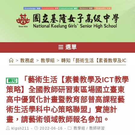
跳
轉
至
主
要
內
選單
容
>
教務處
>
教學組
>
轉知「藝術生活【素養教學及ICT
「藝術生活【素養教學及ICT教學
轉知
策略】全國教師研習東區場國立臺東
高中優質化計畫暨教育部普高課程藝
術生活學科中心策略聯盟」實施計
畫，請藝術領域教師報名參加。
Post
Post
Post
klgsh211
2022-06-16
教學組
/
教師研習
author:
published:
category: