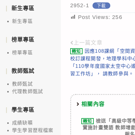
2952-1
下載
新生專區
Post Views:
256
新生專區
榜單專區
上一篇文章
Read
因應108課綱「空間
轉知
榜單專區
more
校訂課程開發，地理學科中
articles
「110學年度國家太空中心
教師甄試
習工作坊」， 請教師參與。
教師甄試
代理教師甄試
相關內容
學生專區
檢送「高級中等
轉知
成績缺曠
實施計畫雙語 教師增
學生學習歷程檔案
報