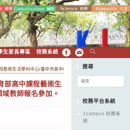
學生家長專區
校務系統
FB
EMAIL
搜尋
課程藝術生活學科中心/臺中市高中輔導團策略聯盟」實施計畫，請
Search
育部高中課程藝術生
for:
領域教師報名參加。
校務平台系統
1campus 校務系
統