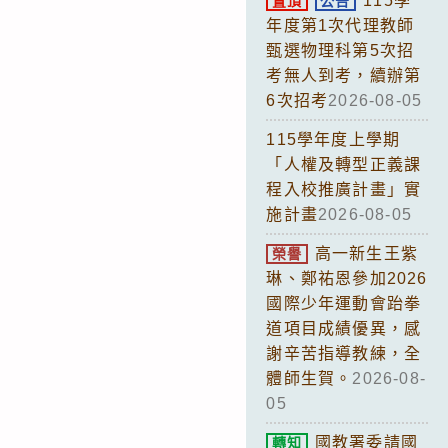
115學
置頂
公告
年度第1次代理教師
甄選物理科第5次招
考無人到考，續辦第
6次招考
2026-08-05
115學年度上學期
「人權及轉型正義課
程入校推廣計畫」實
施計畫
2026-08-05
高一新生王紫
榮譽
琳、鄭祐恩參加2026
國際少年運動會跆拳
道項目成績優異，感
謝辛苦指導教練，全
體師生賀。
2026-08-
05
國教署委請國
轉知