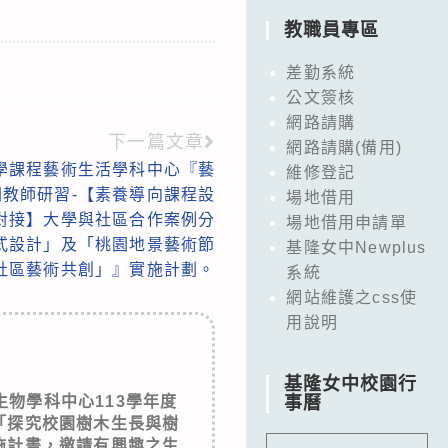
教職員專區
差勤系統
公文簽核
網路請購
下一篇文章
網路請購(備用)
學課程藝術生活學科中心『藝
維修登記
全國教師研習-【素養導向課程設
場地借用
對接】大學與社區合作案例分
場地借用申請單
式設計」及「桃園地景藝術節
基隆女中Newplus
社區藝術共創」』實施計劃。
系統
網站維護之css使
用說明
基隆女中校園行
物學科中心113學年度
事曆
「探究校園樹木生長與樹
施計畫，邀請有興趣之生