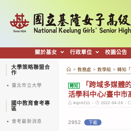
跳
轉
至
主
要
內
關於基女
行政單位
校園公告
容
大學策略聯盟合
>
教務處
>
教學組
>
轉知「
作
「跨域多媒體的
臺北市立大學
轉知
活學科中心/臺中
國中教育會考專
Post
Post
P
klgsh211
2022-04-26
author:
published:
c
區
會考最新消息
2952
下載