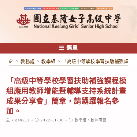
跳
轉
至
主
要
內
選單
容
>
教務處
>
教學組
>
「高級中等學校學習扶助補強課程
「高級中等學校學習扶助補強課程模
組應用教師增能暨輔導支持系統計畫
成果分享會」簡章，請踴躍報名參
加。
Post
Post
Post
klgsh211
2022-11-30
教學組
/
教師研習
author:
published:
category: