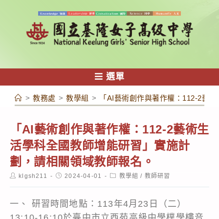
跳
轉
至
主
要
內
選單
容
>
教務處
>
教學組
>
「AI藝術創作與著作權：112-2
「AI藝術創作與著作權：112-2藝術生
活學科全國教師增能研習」實施計
劃，請相關領域教師報名。
Post
Post
Post
klgsh211
2024-04-01
教學組
/
教師研習
author:
published:
category:
一、 研習時間地點：113年4月23日（二）
13:10-16:10於臺中市立西苑高級中學樸學樓音