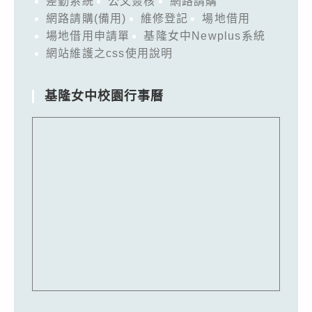
差勤系統
公文簽核
網路請購
網路請購(備用)
維修登記
場地借用
場地借用申請單
基隆女中Newplus系統
網站維護之css使用說明
基隆女中校園行事曆