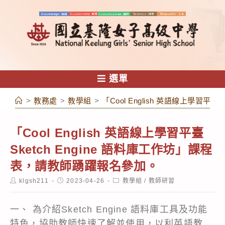
跳
轉
至
主
要
內
選單
容
>
教務處
>
教學組
>
「Cool English 英語線上學習平
「Cool English 英語線上學習平臺
Sketch Engine 語料庫工作坊」課程
表，請教師踴躍報名參加。
Post
Post
Post
klgsh211
2023-04-26
教學組
/
教師研習
author:
published:
category:
一、 為介紹Sketch Engine 語料庫工具及功能
特色，協助教師快速了解並使用，以利英語教