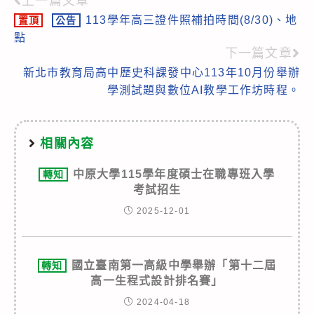
上一篇文章
Read
113學年高三證件照補拍時間(8/30)、地
置頂
公告
more
點
articles
下一篇文章
新北市教育局高中歷史科課發中心113年10月份舉辦
學測試題與數位AI教學工作坊時程。
相關內容
中原大學115學年度碩士在職專班入學
轉知
考試招生
2025-12-01
國立臺南第一高級中學舉辦「第十二屆
轉知
高一生程式設計排名賽」
2024-04-18