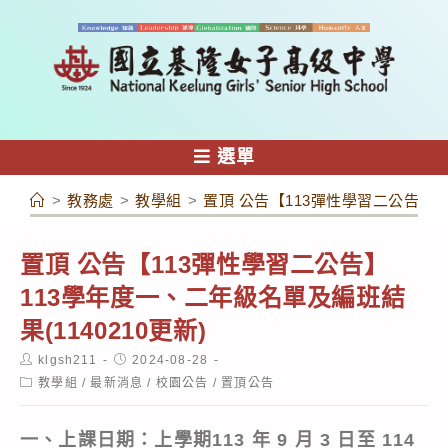
跳
轉
至
主
要
內
選單
容
>
教務處
>
教學組
>
置頂 公告【113彈性學習二公告】11
置頂 公告【113彈性學習二公告】
113學年度一、二年級名單及編班結
果(1140210更新)
Post
Post
klgsh211
2024-08-28
author:
published:
Post
教學組
/
最新消息
/
校園公告
/
置頂公告
category:
一、上課日期：上學期
113
年
9
月
3
日至
114