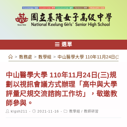
跳
轉
至
主
要
內
選單
容
>
教務處
>
教學組
>
中山醫學大學 110年11月24日
中山醫學大學 110年11月24日(三)規
劃以視訊會議方式辦理「高中與大學
評量尺規交流諮詢工作坊」，敬邀教
師參與。
Post
Post
Post
klgsh211
2021-11-16
教學組
/
教師研習
author:
published:
category: