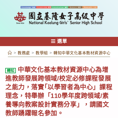
跳
轉
至
主
要
內
選單
容
>
教務處
>
教學組
>
轉知中華文化基本教材資源中心為增
中華文化基本教材資源中心為增
轉知
進教師發展跨領域/校定必修課程發展
之能力，落實｢以學習者為中心」課程
理念，特舉辦「110學年度跨領域/素
養導向教案設計實務分享」，請國文
教師踴躍報名參加。