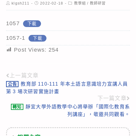
Post
Post
Post
klgsh211
2022-02-18
教學組
/
教師研習
author:
published:
category:
1057
下載
1057-1
下載
Post Views:
254
上一篇文章
Read
教育部 110-111 年本土語言意識培力宣講人員
公告
more
第 3 場次研習實施計畫
articles
下一篇文章
靜宜大學外語教學中心將舉辦「國際化教育系
轉知
列講座」，敬邀共同觀看。