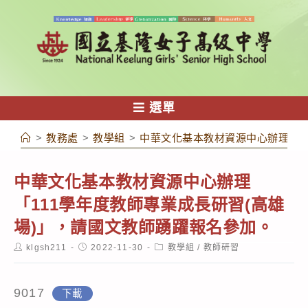
跳
轉
至
主
要
內
選單
容
>
教務處
>
教學組
>
中華文化基本教材資源中心辦理「1
中華文化基本教材資源中心辦理
「111學年度教師專業成長研習(高雄
場)」，請國文教師踴躍報名參加。
Post
Post
Post
klgsh211
2022-11-30
教學組
/
教師研習
author:
published:
category:
9017
下載