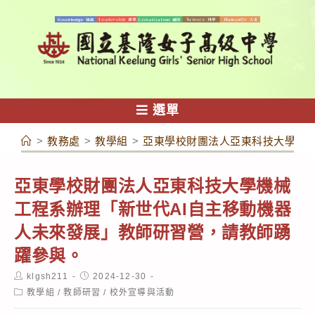
跳
轉
至
主
要
內
選單
容
>
教務處
>
教學組
>
亞東學校財團法人亞東科技大學機械
亞東學校財團法人亞東科技大學機械
工程系辦理「新世代AI自主移動機器
人未來發展」教師研習營，請教師踴
躍參與。
Post
Post
klgsh211
2024-12-30
author:
published:
Post
教學組
/
教師研習
/
校外宣導與活動
category: