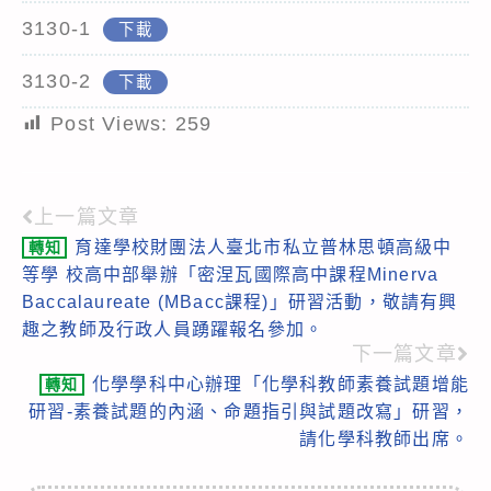
3130-1
下載
3130-2
下載
Post Views:
259
上一篇文章
Read
育達學校財團法人臺北市私立普林思頓高級中
轉知
more
等學 校高中部舉辦「密涅瓦國際高中課程Minerva
articles
Baccalaureate (MBacc課程)」研習活動，敬請有興
趣之教師及行政人員踴躍報名參加。
下一篇文章
化學學科中心辦理「化學科教師素養試題增能
轉知
研習-素養試題的內涵、命題指引與試題改寫」研習，
請化學科教師出席。