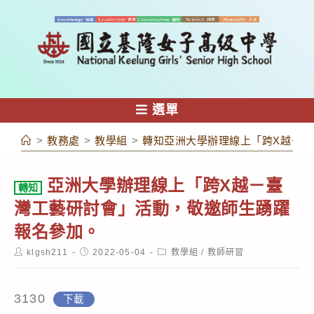
跳
轉
至
主
要
內
選單
容
>
教務處
>
教學組
>
轉知亞洲大學辦理線上「跨X越－
亞洲大學辦理線上「跨X越－臺
轉知
灣工藝研討會」活動，敬邀師生踴躍
報名參加。
Post
Post
Post
klgsh211
2022-05-04
教學組
/
教師研習
author:
published:
category:
3130
下載