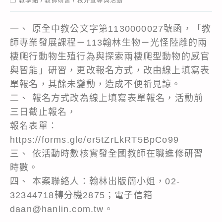
教學組
/
教師研習
/
校外宣導與活動
category:
一、 原全中教公文字第1130000027號函，「教
師專業發展課程－113翰林生物－光怪陸離的兩
棲爬行動物生殖行為與探索兩棲爬型動物的感官
與智能」研習，更改報名方式，改由線上填寫表
單報名，其餘未變動，造成不便祈見諒。
二、 報名方式改為線上填寫表單報名，活動前
三日截止報名，
報名表單：
https://forms.gle/er5tZrLkRT5BpCo99
三、 依活動時數核實發全國教師在職進修研習
時數。
四、 本案聯絡人：翰林出版簡小姐，02-
32344718轉分機2875；電子信箱
daan@hanlin.com.tw。