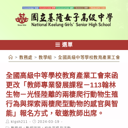
跳
轉
至
主
要
內
選單
容
>
教務處
>
教學組
>
全國高級中等學校教育產業工會來函
全國高級中等學校教育產業工會來函
更改「教師專業發展課程－113翰林
生物－光怪陸離的兩棲爬行動物生殖
行為與探索兩棲爬型動物的感官與智
能」報名方式，敬邀教師出席。
Post
Post
klgsh211
2024-03-19
author:
published:
Post