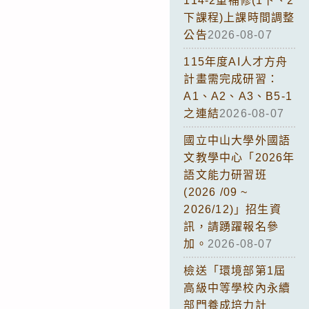
114-2重補修(1下、2
下課程)上課時間調整
公告
2026-08-07
115年度AI人才方舟
計畫需完成研習：
A1、A2、A3、B5-1
之連結
2026-08-07
國立中山大學外國語
文教學中心「2026年
語文能力研習班
(2026 /09 ~
2026/12)」招生資
訊，請踴躍報名參
加。
2026-08-07
檢送「環境部第1屆
高級中等學校內永續
部門養成培力計