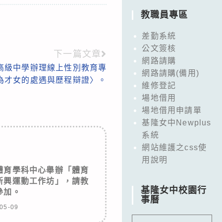
教職員專區
差勤系統
公文簽核
下一篇文章
網路請購
高級中學辦理線上性別教育專
網路請購(備用)
為才女的處遇與歷程辯證〉。
維修登記
場地借用
場地借用申請單
基隆女中Newplus
系統
網站維護之css使
用說明
體育學科中心舉辦「體育
新興運動工作坊」，請教
基隆女中校園行
參加。
事曆
05-09