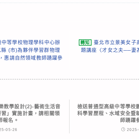
級中等學校物理學科中心辦
臺北市立景美女子
轉知
縣 (市)為夥伴學習群物理
題講座〈才女之夫──妻
 ，惠請自然領域教師踴躍參
教學設計(2)-藝術生活音
檢送普通型高級中等學校
研習」實施計畫，請相關領
科學習歷程、水域安全暨
師報名。
師踴躍
25-05-26
2025-