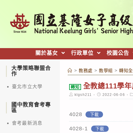
跳
轉
至
主
要
內
關於基女
行政單位
校園公告
容
大學策略聯盟合
>
教務處
>
教學組
>
轉知全
作
全教總111學
臺北市立大學
轉知
Post
Post
P
klgsh211
2022-06-06
author:
published:
c
國中教育會考專
區
4028
下載
會考最新消息
4028-1
下載