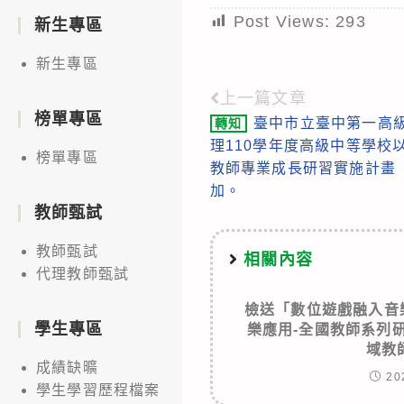
Post Views:
293
新生專區
新生專區
上一篇文章
Read
榜單專區
臺中市立臺中第一高
轉知
more
理110學年度高級中等學校以
榜單專區
articles
教師專業成長研習實施計畫
加。
教師甄試
教師甄試
相關內容
代理教師甄試
檢送「數位遊戲融入音樂
學生專區
樂應用-全國教師系列
域教
成績缺曠
20
學生學習歷程檔案