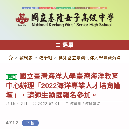
跳
轉
至
主
要
內
選單
容
>
教務處
>
教學組
>
轉知國立臺灣海洋大學臺灣海洋教育
國立臺灣海洋大學臺灣海洋教育
轉知
中心辦理「2022海洋專業人才培育論
壇」，請師生踴躍報名參加。
Post
Post
Post
klgsh211
2022-07-01
教學組
/
教師研習
author:
published:
category:
4712
下載