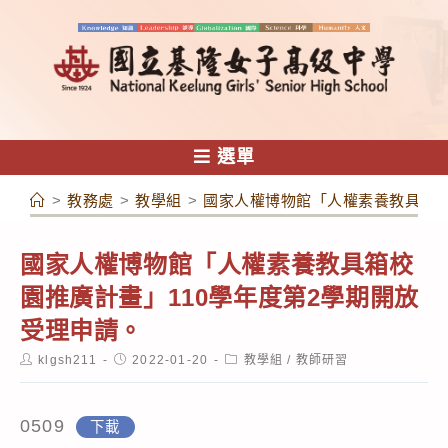
跳
轉
至
主
要
內
選單
容
>
教務處
>
教學組
>
國家人權博物館「人權素養教具箱校
國家人權博物館「人權素養教具箱校
園推廣計畫」110學年度第2學期開放
受理申請。
Post
Post
Post
klgsh211
2022-01-20
教學組
/
教師研習
author:
published:
category:
0509
下載