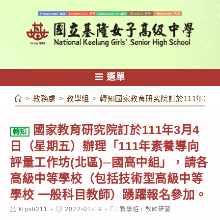
跳
轉
至
主
要
內
選單
容
>
教務處
>
教學組
>
轉知國家教育研究院訂於111年3
國家教育研究院訂於111年3月4
轉知
日（星期五）辦理「111年素養導向
評量工作坊(北區)─國高中組」，請各
高級中等學校（包括技術型高級中等
學校 一般科目教師）踴躍報名參加。
Post
Post
Post
klgsh211
2022-01-19
教學組
/
教師研習
author:
published:
category: