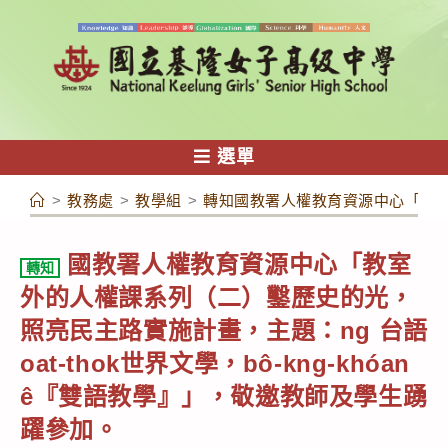
跳
轉
至
主
要
內
選單
容
>
教務處
>
教學組
>
轉知國教署人權教育資源中心「教室外的
國教署人權教育資源中心「教室
轉知
外的人權課系列（二）鑿歷史的光，
照亮民主路實施計畫，主題：ng 台語
oat-thok世界文學，bô-kng-khóan
ê『雙語教學』」，敬邀教師及學生踴
躍參加。