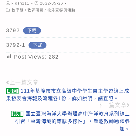
Post
Post
klgsh211
2022-05-26
author:
published:
Post
教學組
/
教師研習
/
校外宣導與活動
category:
3792
下載
3792-1
下載
Post Views:
282
上一篇文章
Read
111年基隆市市立高級中學學生自主學習線上成
轉知
more
果發表會海報及流程各1份，詳如說明，請查照。
articles
下一篇文章
國立臺灣海洋大學辦理高中海洋教育系列線上
轉知
研習「臺灣海域的鯨豚多樣性」，敬邀教師踴躍參
加。