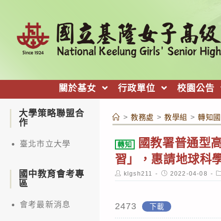
跳
轉
至
主
要
內
關於基女
行政單位
校園公告
容
大學策略聯盟合
>
教務處
>
教學組
>
轉知國
作
國教署普通型高
臺北市立大學
轉知
習」，惠請地球科
國中教育會考專
Post
Post
P
klgsh211
2022-04-08
author:
published:
c
區
會考最新消息
2473
下載