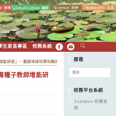
學生家長專區
校務系統
FB
EMAIL
搜尋
師增能研習」，惠請地球科學科教師踴躍報名。
Search
備種子教師增能研
for:
校務平台系統
1campus 校務系
統