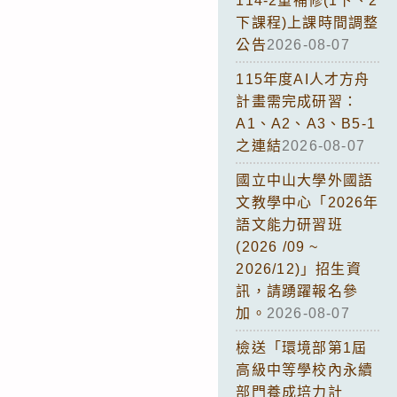
114-2重補修(1下、2
下課程)上課時間調整
公告
2026-08-07
115年度AI人才方舟
計畫需完成研習：
A1、A2、A3、B5-1
之連結
2026-08-07
國立中山大學外國語
文教學中心「2026年
語文能力研習班
(2026 /09 ~
2026/12)」招生資
訊，請踴躍報名參
加。
2026-08-07
檢送「環境部第1屆
高級中等學校內永續
部門養成培力計