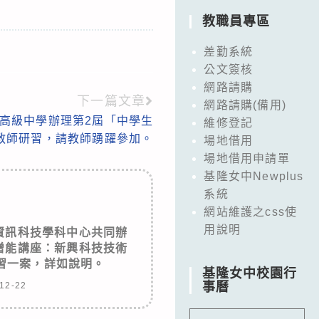
教職員專區
差勤系統
公文簽核
網路請購
下一篇文章
網路請購(備用)
高級中學辦理第2屆「中學生
維修登記
教師研習，請教師踴躍參加。
場地借用
場地借用申請單
基隆女中Newplus
系統
網站維護之css使
用說明
資訊科技學科中心共同辦
增能講座：新興科技技術
習一案，詳如說明。
基隆女中校園行
事曆
12-22