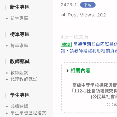
2473-1
下載
新生專區
Post Views:
202
新生專區
榜單專區
上一篇文章
Read
函轉伊莉莎白國際禮
轉知
榜單專區
more
訊，請教師踴躍利用相關資
articles
教師甄試
相關內容
教師甄試
代理教師甄試
高級中等學校探究與
「112-1社會領域探
學生專區
(公民與社會
20
成績缺曠
學生學習歷程檔案