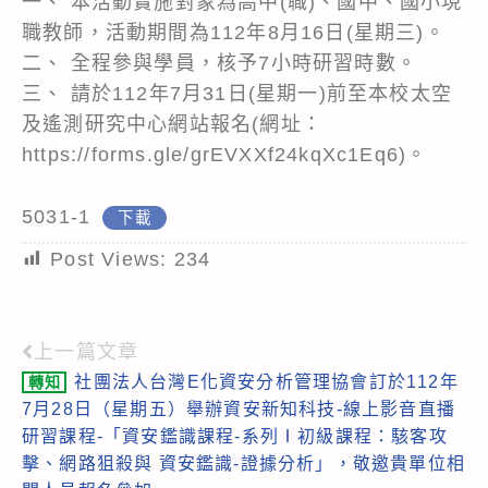
一、 本活動實施對象為高中(職)、國中、國小現
職教師，活動期間為112年8月16日(星期三)。
二、 全程參與學員，核予7小時研習時數。
三、 請於112年7月31日(星期一)前至本校太空
及遙測研究中心網站報名(網址：
https://forms.gle/grEVXXf24kqXc1Eq6)。
5031-1
下載
Post Views:
234
上一篇文章
Read
社團法人台灣E化資安分析管理協會訂於112年
轉知
more
7月28日（星期五）舉辦資安新知科技-線上影音直播
articles
研習課程-「資安鑑識課程-系列Ⅰ初級課程：駭客攻
擊、網路狙殺與 資安鑑識-證據分析」，敬邀貴單位相