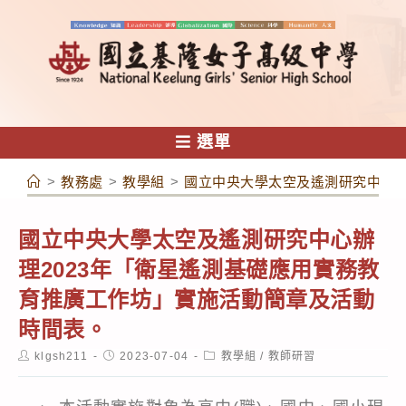
跳
轉
至
主
要
內
選單
容
>
教務處
>
教學組
>
國立中央大學太空及遙測研究中心辦
國立中央大學太空及遙測研究中心辦
理2023年「衛星遙測基礎應用實務教
育推廣工作坊」實施活動簡章及活動
時間表。
Post
Post
Post
klgsh211
2023-07-04
教學組
/
教師研習
author:
published:
category: