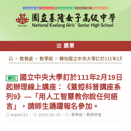
跳
轉
至
主
要
內
選單
容
>
教務處
>
教學組
>
轉知國立中央大學訂於111年2月
國立中央大學訂於111年2月19日
轉知
起辦理線上講座：《蓋婭科普講座系
列9》—「用人工智慧教你說任何語
言」，請師生踴躍報名參加。
Post
Post
Post
klgsh211
2022-02-15
教學組
/
教師研習
author:
published:
category: