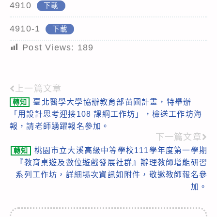
4910
下載
4910-1
下載
Post Views:
189
上一篇文章
Read
臺北醫學大學協辦教育部苗圃計畫，特舉辦
轉知
more
「用設計思考迎接108 課綱工作坊」，檢送工作坊海
articles
報，請老師踴躍報名參加。
下一篇文章
桃園市立大溪高級中等學校111學年度第一學期
轉知
『教育桌遊及數位遊戲發展社群』辦理教師增能研習
系列工作坊，詳細場次資訊如附件，敬邀教師報名參
加。