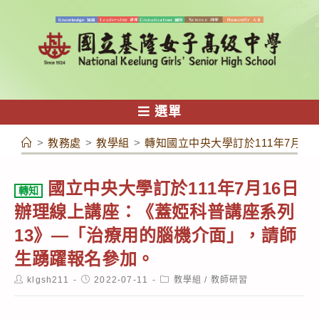
跳
轉
至
主
要
內
選單
容
>
教務處
>
教學組
>
轉知國立中央大學訂於111年7月
國立中央大學訂於111年7月16日
轉知
辦理線上講座：《蓋婭科普講座系列
13》—「治療用的腦機介面」，請師
生踴躍報名參加。
Post
Post
Post
klgsh211
2022-07-11
教學組
/
教師研習
author:
published:
category: