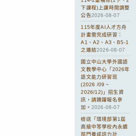
114-2重補修(1下、2
下課程)上課時間調整
公告
2026-08-07
115年度AI人才方舟
計畫需完成研習：
A1、A2、A3、B5-1
之連結
2026-08-07
國立中山大學外國語
文教學中心「2026年
語文能力研習班
(2026 /09 ~
2026/12)」招生資
訊，請踴躍報名參
加。
2026-08-07
檢送「環境部第1屆
高級中等學校內永續
部門養成培力計