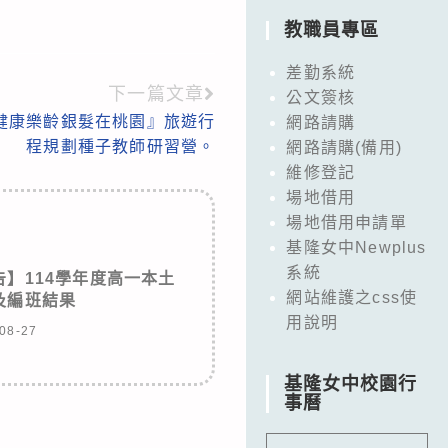
教職員專區
差勤系統
下一篇文章
公文簽核
『健康樂齡銀髮在桃園』旅遊行
網路請購
程規劃種子教師研習營。
網路請購(備用)
維修登記
場地借用
場地借用申請單
基隆女中Newplus
系統
告】114學年度高一本土
網站維護之css使
及編班結果
用說明
08-27
基隆女中校園行
事曆