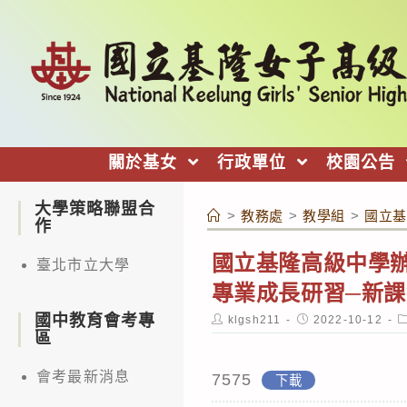
跳
轉
至
主
要
內
關於基女
行政單位
校園公告
容
大學策略聯盟合
>
教務處
>
教學組
>
國立基
作
國立基隆高級中學辦
臺北市立大學
專業成長研習─新課
國中教育會考專
Post
Post
P
klgsh211
2022-10-12
author:
published:
c
區
會考最新消息
7575
下載