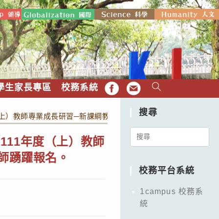
學生家長專區
校務系統
FB
EMAIL
搜尋
上）教師專業成長研習─新課綱教學示例推廣研習」 (線上研習)，
Search
111年度（上）教師
for:
教師踴躍報名。
校務平台系統
1campus 校務系
統