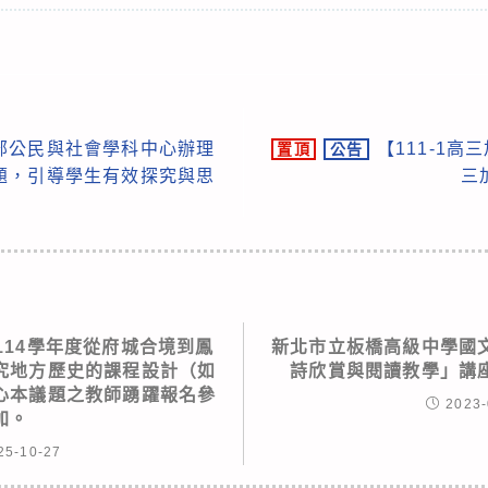
部公民與社會學科中心辦理
【111-1高
置頂
公告
題，引導學生有效探究與思
三
114學年度從府城合境到鳳
新北市立板橋高級中學國
究地方歷史的課程設計（如
詩欣賞與閱讀教學」講
心本議題之教師踴躍報名參
2023-
加。
25-10-27