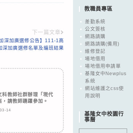
教職員專區
差勤系統
公文簽核
下一篇文章
網路請購
三加深加廣選修公告】111-1高
網路請購(備用)
加深加廣選修名單及編班結果
維修登記
場地借用
場地借用申請單
基隆女中Newplus
系統
網站維護之css使
文科教師社群辦理「現代
用說明
座，請教師踴躍參加。
03-14
基隆女中校園行
事曆