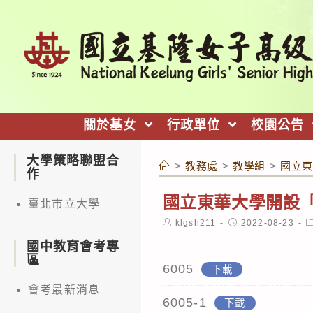
跳
轉
至
主
要
內
關於基女
行政單位
校園公告
容
大學策略聯盟合
>
教務處
>
教學組
>
國立東
作
國立東華大學開設
臺北市立大學
Post
Post
P
klgsh211
2022-08-23
author:
published:
c
國中教育會考專
區
6005
下載
會考最新消息
6005-1
下載