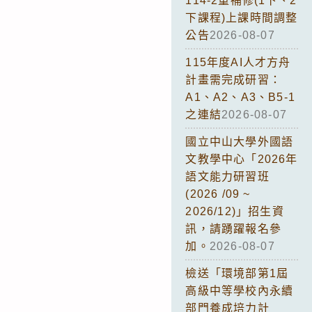
114-2重補修(1下、2
下課程)上課時間調整
公告
2026-08-07
115年度AI人才方舟
計畫需完成研習：
A1、A2、A3、B5-1
之連結
2026-08-07
國立中山大學外國語
文教學中心「2026年
語文能力研習班
(2026 /09 ~
2026/12)」招生資
訊，請踴躍報名參
加。
2026-08-07
檢送「環境部第1屆
高級中等學校內永續
部門養成培力計