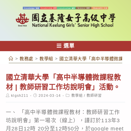
跳
轉
至
主
要
內
選單
容
>
教務處
>
教學組
>
國立清華大學「高中半導體微課程教
國立清華大學「高中半導體微課程教
材 | 教師研習工作坊說明會」活動。
Post
Post
Post
klgsh211
2024-03-14
教學組
/
教師研習
author:
published:
category:
一、 「高中半導體微課程教材：教師研習工作
坊說明會」第一場次（線上），謹訂於113年3
月28日12時 20分至12時50分，於google meet