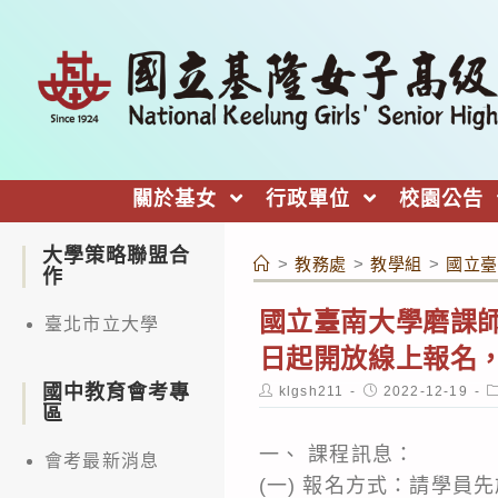
跳
轉
至
主
要
內
關於基女
行政單位
校園公告
容
大學策略聯盟合
>
教務處
>
教學組
>
國立臺
作
國立臺南大學磨課師
臺北市立大學
日起開放線上報名
國中教育會考專
Post
Post
P
klgsh211
2022-12-19
author:
published:
c
區
一、 課程訊息：
會考最新消息
(一) 報名方式：請學員先於「