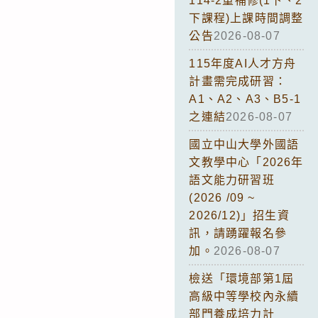
114-2重補修(1下、2
下課程)上課時間調整
公告
2026-08-07
115年度AI人才方舟
計畫需完成研習：
A1、A2、A3、B5-1
之連結
2026-08-07
國立中山大學外國語
文教學中心「2026年
語文能力研習班
(2026 /09 ~
2026/12)」招生資
訊，請踴躍報名參
加。
2026-08-07
檢送「環境部第1屆
高級中等學校內永續
部門養成培力計