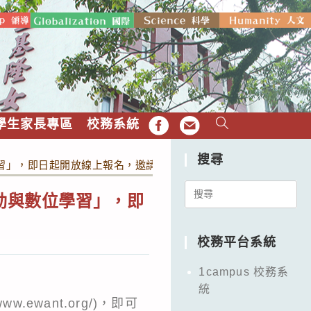
學生家長專區
校務系統
FB
EMAIL
搜尋
學習」，即日起開放線上報名，邀請教職員生踴躍報名。
Search
互動與數位學習」，即
for:
校務平台系統
1campus 校務系
統
.ewant.org/)，即可