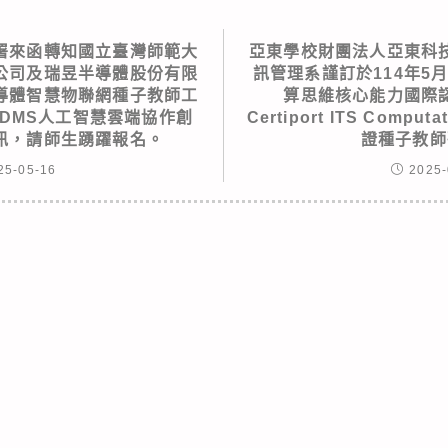
署來函轉知國立臺灣師範大
亞東學校財團法人亞東科
公司及瑞昱半導體股份有限
訊管理系謹訂於114年5
導體智慧物聯網種子教師工
算思維核心能力國際
IDMS人工智慧雲端協作創
Certiport ITS Computa
訊，請師生踴躍報名。
證種子教師
25-05-16
2025-