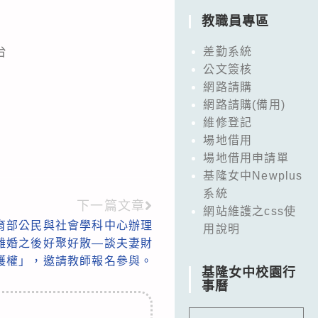
教職員專區
台
差勤系統
公文簽核
網路請購
網路請購(備用)
維修登記
場地借用
場地借用申請單
基隆女中Newplus
系統
下一篇文章
網站維護之css使
育部公民與社會學科中心辦理
用說明
離婚之後好聚好散—談夫妻財
護權」，邀請教師報名參與。
基隆女中校園行
事曆