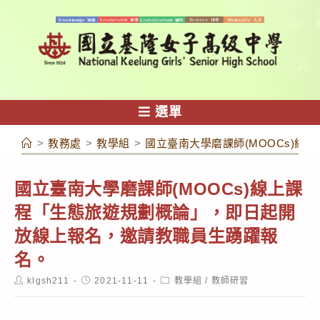
跳
轉
至
主
要
內
選單
容
>
教務處
>
教學組
>
國立臺南大學磨課師(MOOCs)
國立臺南大學磨課師(MOOCs)線上課
程「生態旅遊規劃概論」，即日起開
放線上報名，邀請教職員生踴躍報
名。
Post
Post
Post
klgsh211
2021-11-11
教學組
/
教師研習
author:
published:
category: