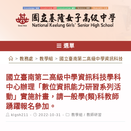
跳
轉
至
主
要
內
選單
容
>
教務處
>
教學組
>
國立臺南第二高級中學資訊科技學科
國立臺南第二高級中學資訊科技學科
中心辦理「數位資訊能力研習系列活
動」實施計畫，請一般學(類)科教師
踴躍報名參加。
Post
Post
Post
klgsh211
2022-10-31
教學組
/
教師研習
author:
published:
category: