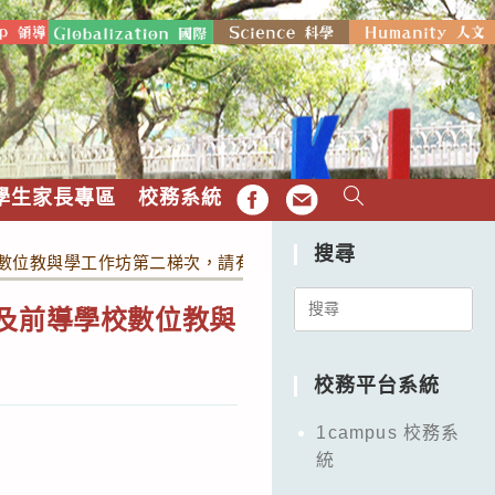
學生家長專區
校務系統
FB
EMAIL
搜尋
校數位教與學工作坊第二梯次，請有興趣之老師兩人一組參與。
Search
案及前導學校數位教與
for:
校務平台系統
1campus 校務系
統