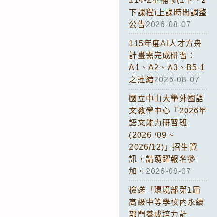
114-2重補修(1下、2
下課程)上課時間調整
公告
2026-08-07
115年度AI人才方舟
計畫需完成研習：
A1、A2、A3、B5-1
之連結
2026-08-07
國立中山大學外國語
文教學中心「2026年
語文能力研習班
(2026 /09 ~
2026/12)」招生資
訊，請踴躍報名參
加。
2026-08-07
檢送「環境部第1屆
高級中等學校內永續
部門養成培力計