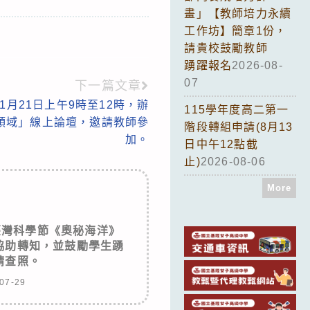
畫」【教師培力永續
工作坊】簡章1份，
請貴校鼓勵教師
踴躍報名
2026-08-
07
下一篇文章
1月21日上午9時至12時，辦
115學年度高二第一
領域」線上論壇，邀請教師參
階段轉組申請(8月13
加。
日中午12點截
止)
2026-08-06
More
臺灣科學節《奧秘海洋》
協助轉知，並鼓勵學生踴
請查照。
07-29