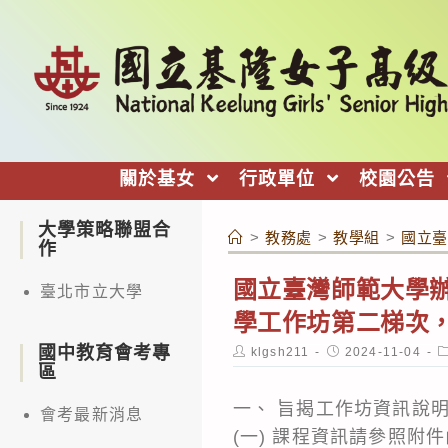
跳
轉
至
主
要
內
關於基女
行政單位
校園公告
容
大學策略聯盟合
>
教務處
>
教學組
>
國立臺
作
國立臺灣師範大學辦
臺北市立大學
學工作坊第二梯次
國中教育會考專
Post
Post
P
klgsh211
2024-11-04
author:
published:
c
區
一、 旨揭工作坊資訊說
會考最新消息
(一) 課程資訊請參照附