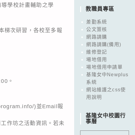
前導學校計畫輔助之學
教職員專區
差勤系統
公文簽核
本梯次研習，各校至多報
網路請購
網路請購(備用)
維修登記
場地借用
場地借用申請單
基隆女中Newplus
00。
系統
網站維護之css使
用說明
m.info/)並Email報
基隆女中校園行
事曆
相關工作坊之活動資訊。若未