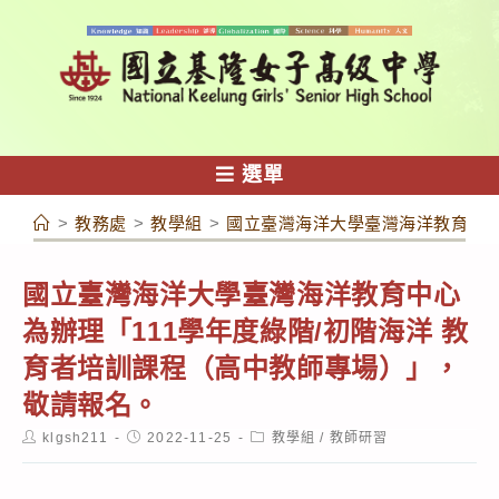
跳
轉
至
主
要
內
選單
容
>
教務處
>
教學組
>
國立臺灣海洋大學臺灣海洋教育中心
國立臺灣海洋大學臺灣海洋教育中心
為辦理「111學年度綠階/初階海洋 教
育者培訓課程（高中教師專場）」，
敬請報名。
Post
Post
Post
klgsh211
2022-11-25
教學組
/
教師研習
author:
published:
category: