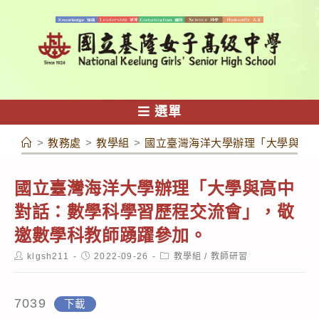
跳
轉
至
主
要
內
選單
容
>
教務處
>
教學組
>
國立臺灣海洋大學辦理「大學與高
國立臺灣海洋大學辦理「大學與高中
對話：數學科學習歷程交流會」，敬
邀數學科教師踴躍參加。
Post
Post
Post
klgsh211
2022-09-26
教學組
/
教師研習
author:
published:
category:
7039
下載