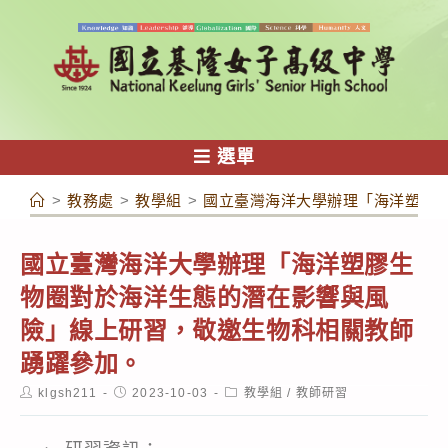
跳
轉
至
主
要
內
選單
容
>
教務處
>
教學組
>
國立臺灣海洋大學辦理「海洋塑膠
國立臺灣海洋大學辦理「海洋塑膠生
物圈對於海洋生態的潛在影響與風
險」線上研習，敬邀生物科相關教師
踴躍參加。
Post
Post
Post
klgsh211
2023-10-03
教學組
/
教師研習
author:
published:
category: