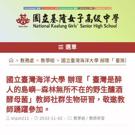
跳
轉
至
主
要
內
選單
容
>
教務處
>
教學組
>
國立臺灣海洋大學 辦理「 臺灣是
國立臺灣海洋大學 辦理「 臺灣是醉
人的島嶼─森林無所不在的野生釀酒
酵母菌」教師社群生物研習，敬邀教
師踴躍參加。
Post
Post
Post
klgsh211
2022-11-02
教學組
/
教師研習
author:
published:
category: