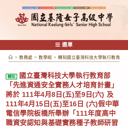
跳
轉
至
主
要
內
選單
容
>
教務處
>
教學組
>
轉知國立臺灣科技大學執行教育部「先
國立臺灣科技大學執行教育部
轉知
「先進資通安全實務人才培育計畫」
將於 111年4月8日(五)至9日(六) 及
111年4月15日(五)至16日 (六)假中華
電信學院板橋所舉辦「111年度高中
職資安認知與基礎實務種子教師研習