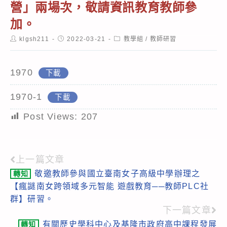
營」兩場次，敬請資訊教育教師參
加。
Post
Post
Post
klgsh211
2022-03-21
教學組
/
教師研習
author:
published:
category:
1970
下載
1970-1
下載
Post Views:
207
上一篇文章
Read
敬邀教師參與國立臺南女子高級中學辦理之
轉知
more
【瘋謎南女跨領域多元智能 遊戲教育──教師PLC社
articles
群】研習。
下一篇文章
有關歷史學科中心及基隆市政府高中課程發展
轉知