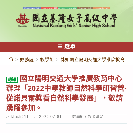
跳
轉
至
主
要
內
選單
容
>
教務處
>
教學組
>
轉知國立陽明交通大學推廣教育中心
國立陽明交通大學推廣教育中心
轉知
辦理「2022中學教師自然科學研習營-
從諾貝爾獎看自然科學發展」，敬請
踴躍參加。
Post
Post
Post
klgsh211
2022-07-01
教學組
/
教師研習
author:
published:
category: