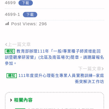
4699
下載
4699-1
下載
Post Views:
296
上一篇文章
Read
教育部辦理111年「一般/專業種子師資增能回
轉知
more
訓暨觀摩研習營」(北區及南區場次)簡章，請踴躍報名
articles
參加。
下一篇文章
111年度提升心理衛生專業人員實務訓練─家庭
轉知
衝突解決工作坊
相關內容