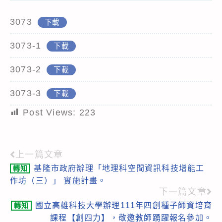
3073
下載
3073-1
下載
3073-2
下載
3073-3
下載
Post Views:
223
上一篇文章
Read
基隆市政府辦理「地理科空間資訊科技增能工
轉知
more
作坊（三）」 實施計畫。
articles
下一篇文章
國立高雄科技大學辦理111年四創種子師資培育
轉知
課程【創四力】，敬邀教師踴躍報名參加。