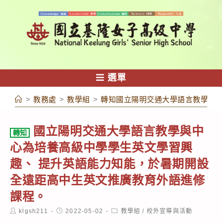
跳
轉
至
主
要
內
選單
容
>
教務處
>
教學組
>
轉知國立陽明交通大學語言教學與
國立陽明交通大學語言教學與中
轉知
心為培養高級中學學生英文學習興
趣、 提升英語能力知能，於暑期開設
全遠距高中生英文推廣教育外語進修
課程。
Post
Post
Post
klgsh211
2022-05-02
教學組
/
校外宣導與活動
author:
published:
category: