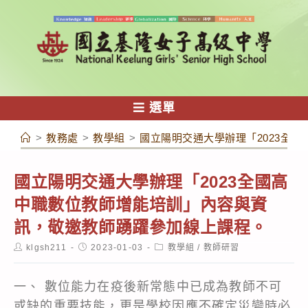
跳
轉
至
主
要
內
選單
容
>
教務處
>
教學組
>
國立陽明交通大學辦理「2023全
國立陽明交通大學辦理「2023全國高
中職數位教師增能培訓」內容與資
訊，敬邀教師踴躍參加線上課程。
Post
Post
Post
klgsh211
2023-01-03
教學組
/
教師研習
author:
published:
category:
一、 數位能力在疫後新常態中已成為教師不可
或缺的重要技能，更是學校因應不確定災變時必