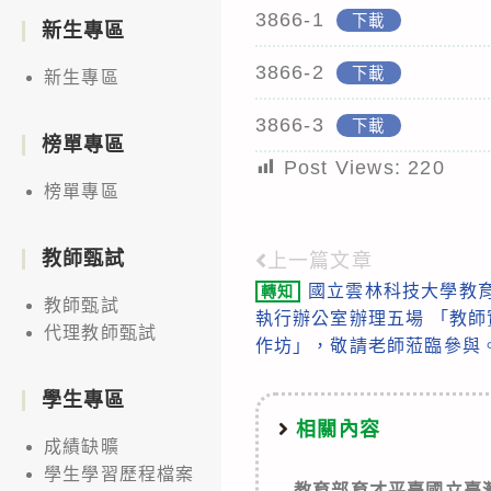
3866-1
下載
新生專區
3866-2
下載
新生專區
3866-3
下載
榜單專區
Post Views:
220
榜單專區
教師甄試
上一篇文章
Read
國立雲林科技大學教
轉知
more
教師甄試
執行辦公室辦理五場 「教師
代理教師甄試
articles
作坊」，敬請老師蒞臨參與
學生專區
相關內容
成績缺曠
學生學習歷程檔案
教育部育才平臺國立臺