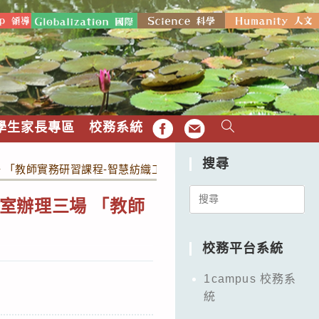
學生家長專區
校務系統
FB
EMAIL
搜尋
 「教師實務研習課程-智慧紡織工作坊」，敬請老師蒞臨參與。
Search
室辦理三場 「教師
for:
校務平台系統
1campus 校務系
統