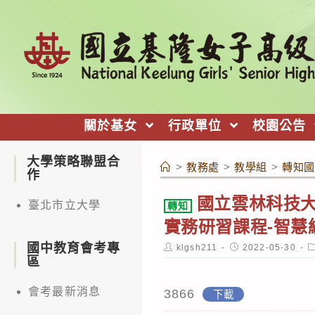
跳
轉
至
主
要
內
關於基女
行政單位
校園公告
容
大學策略聯盟合
>
教務處
>
教學組
>
轉知國
作
國立雲林科技
臺北市立大學
轉知
實務研習課程-智
國中教育會考專
Post
Post
P
klgsh211
2022-05-30
author:
published:
c
區
會考最新消息
3866
下載