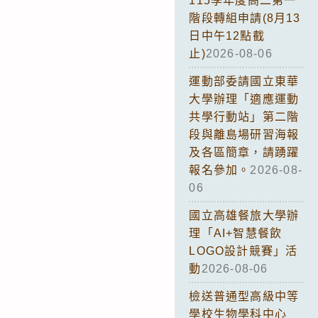
115學年度高二第一
階段轉組申請(8月13
日中午12點截
止)
2026-08-06
運動部委請國立東華
大學辦理「適應運動
共學行動站」第二階
段與離島場研習海報
及各區簡章，請踴躍
報名參加。
2026-08-
06
國立高雄餐旅大學辦
理「AI+智慧餐飲
LOGO設計競賽」活
動
2026-08-06
檢送普通型高級中等
學校生物學科中心