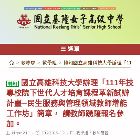
跳
轉
至
主
要
內
選單
容
>
教務處
>
教學組
>
轉知國立高雄科技大學辦理「111
國立高雄科技大學辦理「111年技
轉知
專校院下世代人才培育課程革新試辦
計畫─民生服務與管理領域教師增能
工作坊」簡章， 請教師踴躍報名參
加。
Post
Post
Post
klgsh211
2022-05-19
教學組
/
教師研習
author:
published:
category: