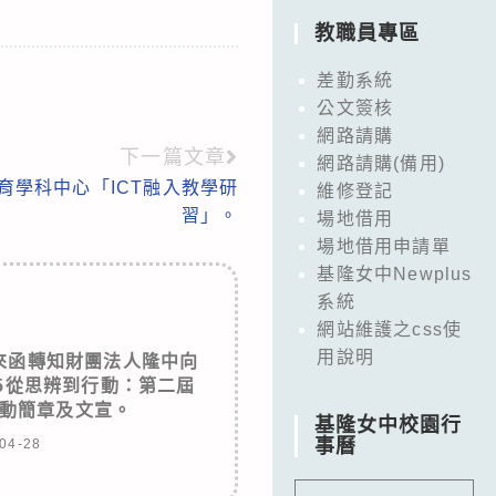
教職員專區
差勤系統
公文簽核
網路請購
下一篇文章
網路請購(備用)
育學科中心「ICT融入教學研
維修登記
習」。
場地借用
場地借用申請單
基隆女中Newplus
系統
網站維護之css使
用說明
來函轉知財團法人隆中向
25從思辨到行動：第二屆
動簡章及文宣。
基隆女中校園行
事曆
04-28