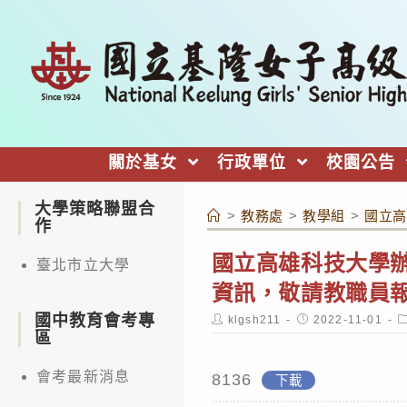
跳
轉
至
主
要
內
關於基女
行政單位
校園公告
容
大學策略聯盟合
>
教務處
>
教學組
>
國立高
作
國立高雄科技大學辦
臺北市立大學
資訊，敬請教職員
國中教育會考專
Post
Post
P
klgsh211
2022-11-01
author:
published:
c
區
會考最新消息
8136
下載