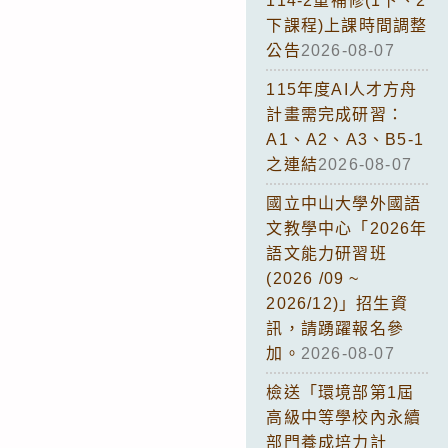
114-2重補修(1下、2
下課程)上課時間調整
公告
2026-08-07
115年度AI人才方舟
計畫需完成研習：
A1、A2、A3、B5-1
之連結
2026-08-07
國立中山大學外國語
文教學中心「2026年
語文能力研習班
(2026 /09 ~
2026/12)」招生資
訊，請踴躍報名參
加。
2026-08-07
檢送「環境部第1屆
高級中等學校內永續
部門養成培力計