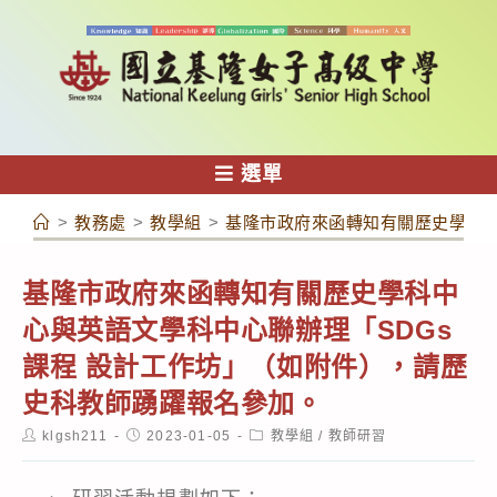
跳
轉
至
主
要
內
選單
容
>
教務處
>
教學組
>
基隆市政府來函轉知有關歷史學科中
基隆市政府來函轉知有關歷史學科中
心與英語文學科中心聯辦理「SDGs
課程 設計工作坊」（如附件），請歷
史科教師踴躍報名參加。
Post
Post
Post
klgsh211
2023-01-05
教學組
/
教師研習
author:
published:
category: