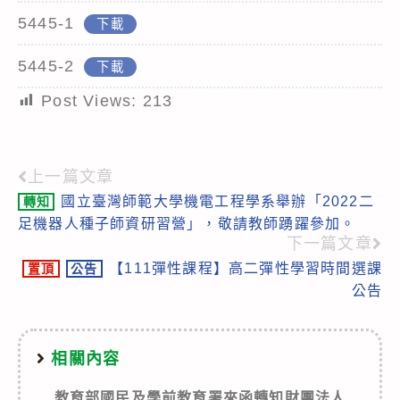
5445-1
下載
5445-2
下載
Post Views:
213
上一篇文章
Read
國立臺灣師範大學機電工程學系舉辦「2022二
轉知
more
足機器人種子師資研習營」，敬請教師踴躍參加。
articles
下一篇文章
【111彈性課程】高二彈性學習時間選課
置頂
公告
公告
相關內容
教育部國民及學前教育署來函轉知財團法人