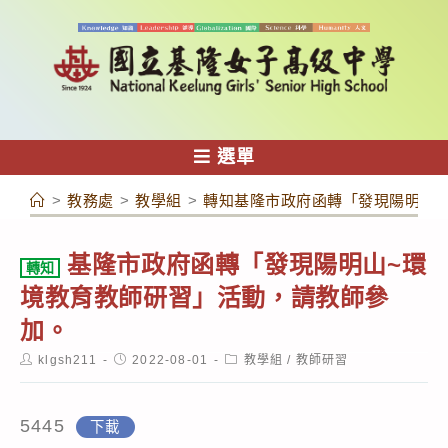
跳
轉
至
主
要
內
選單
容
>
教務處
>
教學組
>
轉知基隆市政府函轉「發現陽明山
基隆市政府函轉「發現陽明山~環
轉知
境教育教師研習」活動，請教師參
加。
Post
Post
Post
klgsh211
2022-08-01
教學組
/
教師研習
author:
published:
category:
5445
下載