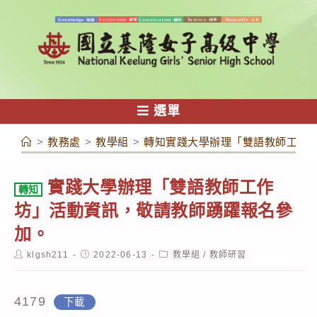
跳
轉
至
主
要
內
選單
容
>
教務處
>
教學組
>
轉知實踐大學辦理「雙語教師工作
實踐大學辦理「雙語教師工作
轉知
坊」活動資訊，敬請教師踴躍報名參
加。
Post
Post
Post
klgsh211
2022-06-13
教學組
/
教師研習
author:
published:
category:
4179
下載