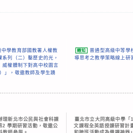
級中學教育部國教署人權教
普通型高級中等學
轉知
課系列（二）鑿歷史的光，
導思考之教學策略線上研
：威權體制下對高中校園言
000）」，敬邀教師及學生踴
辦理新北市公民與社會科課
臺北市立大同高級中學「1
第2 學期研習活動，敬邀公
文課程全英語授課研習計畫
科教師參與。
和跨班活動成為備課神器