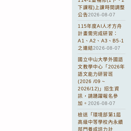
114-2重補修(1下、2
下課程)上課時間調整
公告
2026-08-07
115年度AI人才方舟
計畫需完成研習：
A1、A2、A3、B5-1
之連結
2026-08-07
國立中山大學外國語
文教學中心「2026年
語文能力研習班
(2026 /09 ~
2026/12)」招生資
訊，請踴躍報名參
加。
2026-08-07
檢送「環境部第1屆
高級中等學校內永續
部門養成培力計