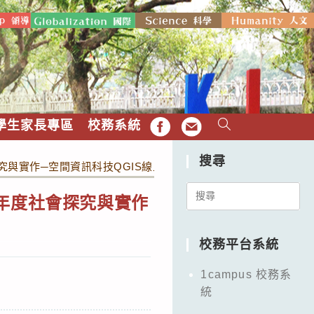
學生家長專區
校務系統
FB
EMAIL
搜尋
究與實作─空間資訊科技QGIS線上師生共學工作坊」。
Search
年度社會探究與實作
for:
校務平台系統
1campus 校務系
統