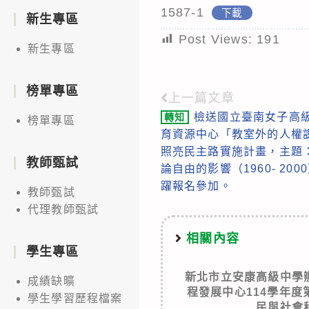
1587-1
下載
新生專區
Post Views:
191
新生專區
榜單專區
上一篇文章
Read
檢送國立臺南女子高
轉知
榜單專區
more
育資源中心「教室外的人權
articles
照亮民主路實施計畫，主題
教師甄試
論自由的影響（1960- 2
躍報名參加。
教師甄試
代理教師甄試
相關內容
學生專區
新北市立安康高級中學
成績缺曠
程發展中心114學年度
學生學習歷程檔案
民與社會