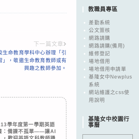
教職員專區
差勤系統
公文簽核
網路請購
下一篇文章
網路請購(備用)
校生命教育學科中心辦理「引
維修登記
習」，敬邀生命教育教師或有
場地借用
興趣之教師參加。
場地借用申請單
基隆女中Newplus
系統
網站維護之css使
用說明
基隆女中校園行
13學年度第一學期英語
事曆
：備課不孤單——讓AI
」，歡迎英語文科教師踴