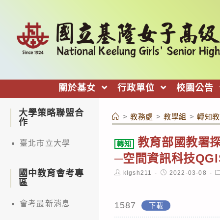
跳
轉
至
主
要
內
關於基女
行政單位
校園公告
容
大學策略聯盟合
>
教務處
>
教學組
>
轉知教
作
教育部國教署探
臺北市立大學
轉知
─空間資訊科技QG
國中教育會考專
Post
Post
P
klgsh211
2022-03-08
author:
published:
c
區
會考最新消息
1587
下載