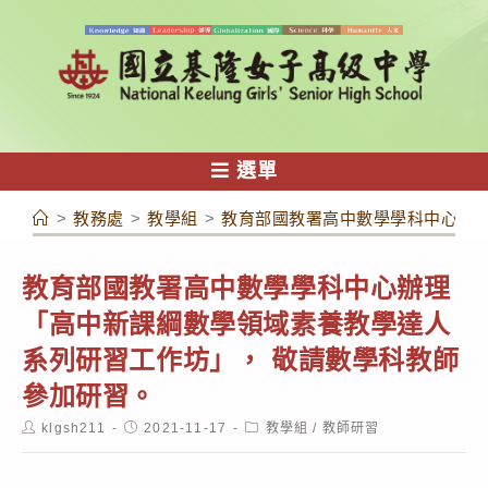
跳
轉
至
主
要
內
選單
容
>
教務處
>
教學組
>
教育部國教署高中數學學科中心辦理
教育部國教署高中數學學科中心辦理
「高中新課綱數學領域素養教學達人
系列研習工作坊」， 敬請數學科教師
參加研習。
Post
Post
Post
klgsh211
2021-11-17
教學組
/
教師研習
author:
published:
category: